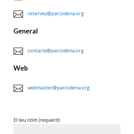

reserves@parcodena.org
General

contacte@parcodena.org
Web

webmaster@parcodena.org
El teu nóm (requerit)