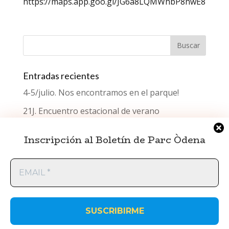
https://maps.app.goo.gl/JG6a8LQMWhbP8nwE8
Entradas recientes
4-5/julio. Nos encontramos en el parque!
21J. Encuentro estacional de verano
¿Qué celebramos el Día del Testimonio?
Inscripción al Boletín de Parc Òdena
Encuentro estacional de primavera
EMAIL
Encuentro estacional de invierno
*
ParcÒdena