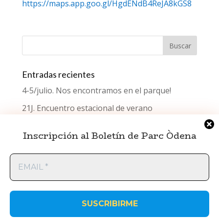
https://maps.app.goo.gl/HgdENdB4ReJA8kGS8
Entradas recientes
4-5/julio. Nos encontramos en el parque!
21J. Encuentro estacional de verano
¿Qué celebramos el Día del Testimonio?
Inscripción al Boletín de Parc Òdena
Encuentro estacional de primavera
EMAIL
Encuentro estacional de invierno
*
ParcÒdena