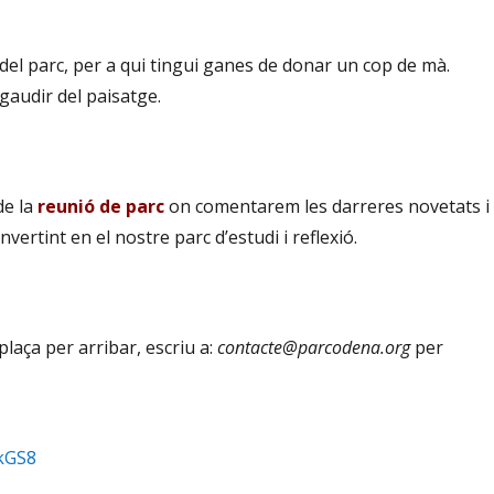
t del parc, per a qui tingui ganes de donar un cop de mà.
 gaudir del paisatge.
de la
reunió de parc
on comentarem les darreres novetats i
vertint en el nostre parc d’estudi i reflexió.
 plaça per arribar, escriu a:
contacte@parcodena.org
per
kGS8