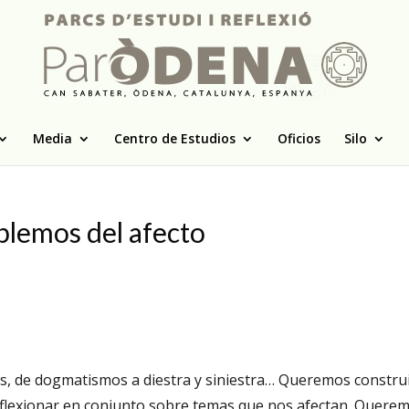
Media
Centro de Estudios
Oficios
Silo
ablemos del afecto
ws, de dogmatismos a diestra y siniestra… Queremos constru
flexionar en conjunto sobre temas que nos afectan. Quere