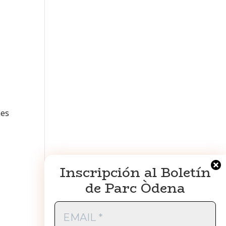
nes
Inscripción al Boletín
de Parc Òdena
EMAIL
*