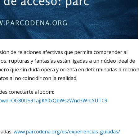
sión de relaciones afectivas que permita comprender al
s, rupturas y fantasías están ligadas a un núcleo ideal de
, pero que sin duda opera y orienta en determinadas direccio
s al no coincidir con la realidad.
des conectarte al zoom:
74?pwd=OG80US91ajJKY0xQbWszWnd3WnJYUT09
iadas:
www.parcodena.org/es/experiencias-guiadas/