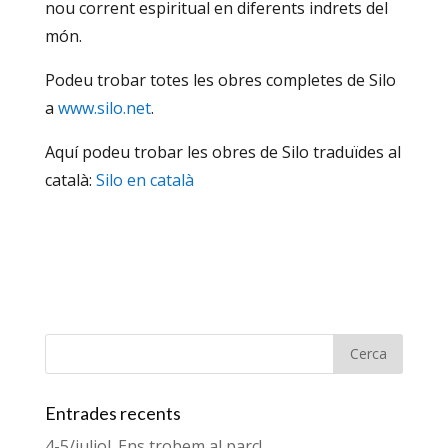
nou corrent espiritual en diferents indrets del
món.
Podeu trobar totes les obres completes de Silo
a
www.silo.net
.
Aquí podeu trobar les obres de Silo traduïdes al
català:
Silo en català
Entrades recents
4-5/juliol. Ens trobem al parc!