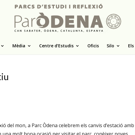
Mèdia
Centre d’Estudis
Oficis
Silo
Els
tiu
flexió del mon, a Parc Òdena celebrem els canvis d’estació amb
 una molt bona ocasió per visitar el parc, conèixer noves