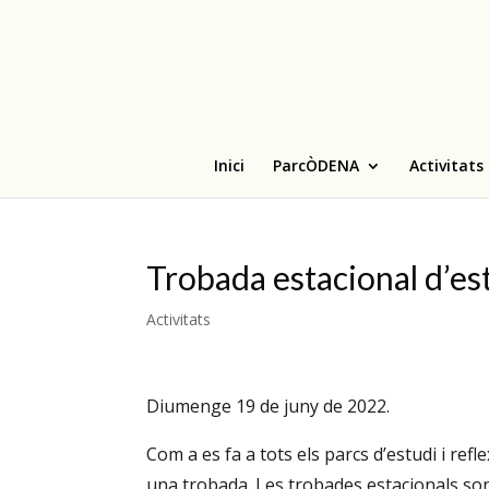
Inici
ParcÒDENA
Activitats
Trobada estacional d’es
Activitats
Diumenge 19 de juny de 2022.
Com a es fa a tots els parcs d’estudi i re
una trobada. Les trobades estacionals son