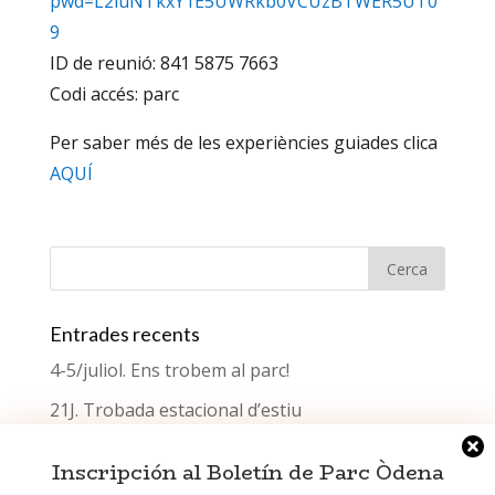
pwd=L2luNTkxY1E5UWRkb0VCUzBTWER5UT0
9
ID de reunió: 841 5875 7663
Codi accés: parc
Per saber més de les experiències guiades clica
AQUÍ
Entrades recents
4-5/juliol. Ens trobem al parc!
21J. Trobada estacional d’estiu
Què celebrem el Dia del Testimoni?
Inscripción al Boletín de Parc Òdena
Trobada estacional de primavera