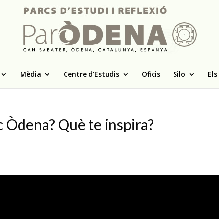
Mèdia
Centre d’Estudis
Oficis
Silo
Els
c Òdena? Què te inspira?