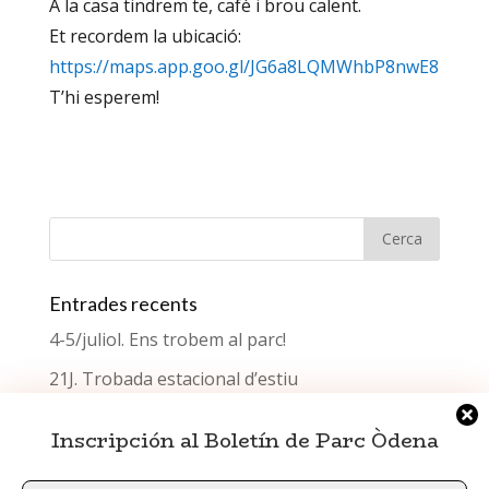
A la casa tindrem te, cafè i brou calent.
Et recordem la ubicació:
https://maps.app.goo.gl/JG6a8LQMWhbP8nwE8
T’hi esperem!
Entrades recents
4-5/juliol. Ens trobem al parc!
21J. Trobada estacional d’estiu
Què celebrem el Dia del Testimoni?
Inscripción al Boletín de Parc Òdena
Trobada estacional de primavera